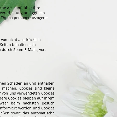
che Auskunft über Ihre
erarbeitung und ggf. ein
zum Thema personenbezogene
von nicht ausdrücklich
Seiten behalten sich
a durch Spam-E-Mails, vor.
einen Schaden an und enthalten
u machen. Cookies sind kleine
er von uns verwendeten Cookies
dere Cookies bleiben auf Ihrem
rowser beim nächsten Besuch
 informiert werden und Cookies
ließen sowie das automatische