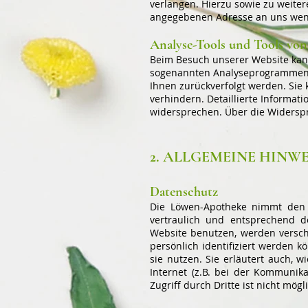
verlangen. Hierzu sowie zu weite
angegebenen Adresse an uns wend
Analyse-Tools und Tools von
Beim Besuch unserer Website kann 
sogenannten Analyseprogrammen. D
Ihnen zurückverfolgt werden. Sie
verhindern. Detaillierte Informat
widersprechen. Über die Widerspr
2. ALLGEMEINE HINW
Datenschutz
Die Löwen-Apotheke nimmt den 
vertraulich und entsprechend d
Website benutzen, werden versc
persönlich identifiziert werden 
sie nutzen. Sie erläutert auch,
Internet (z.B. bei der Kommunik
Zugriff durch Dritte ist nicht mögl