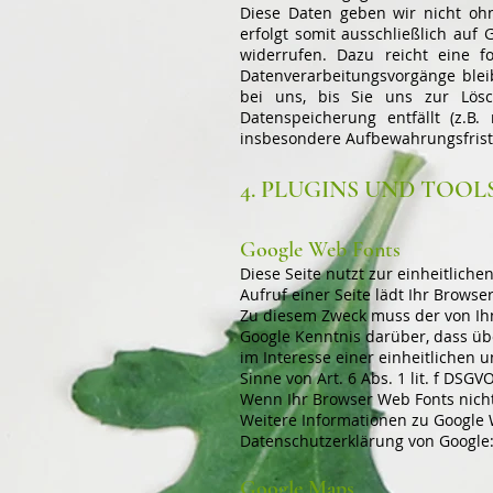
Diese Daten geben wir nicht ohn
erfolgt somit ausschließlich auf 
widerrufen. Dazu reicht eine f
Datenverarbeitungsvorgänge blei
bei uns, bis Sie uns zur Lösc
Datenspeicherung entfällt (z.B
insbesondere Aufbewahrungsfrist
4. PLUGINS UND TOOL
Google Web Fonts
Diese Seite nutzt zur einheitlich
Aufruf einer Seite lädt Ihr Brows
Zu diesem Zweck muss der von Ih
Google Kenntnis darüber, dass üb
im Interesse einer einheitlichen 
Sinne von Art. 6 Abs. 1 lit. f DSGV
Wenn Ihr Browser Web Fonts nicht
Weitere Informationen zu Google 
Datenschutzerklärung von Google
Google Maps