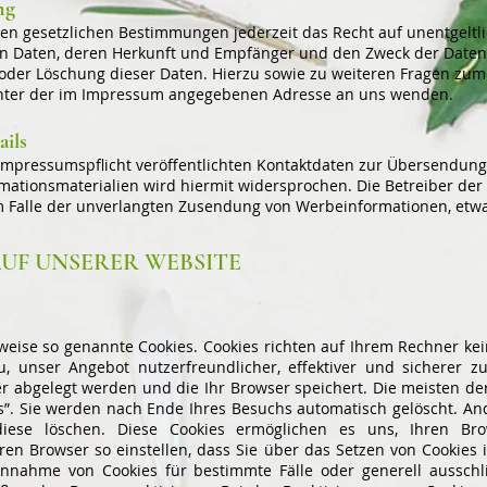
ng
n gesetzlichen Bestimmungen jederzeit das Recht auf unentgeltli
 Daten, deren Herkunft und Empfänger und den Zweck der Datenv
g oder Löschung dieser Daten. Hierzu sowie zu weiteren Fragen 
 unter der im Impressum angegebenen Adresse an uns wenden.
ils
mpressumspflicht veröffentlichten Kontaktdaten zur Übersendung 
ationsmaterialien wird hiermit widersprochen. Die Betreiber der 
 im Falle der unverlangten Zusendung von Werbeinformationen, etw
AUF UNSERER WEBSITE
lweise so genannte Cookies. Cookies richten auf Ihrem Rechner k
u, unser Angebot nutzerfreundlicher, effektiver und sicherer z
er abgelegt werden und die Ihr Browser speichert. Die meisten d
s”. Sie werden nach Ende Ihres Besuchs automatisch gelöscht. An
diese löschen. Diese Cookies ermöglichen es uns, Ihren B
en Browser so einstellen, dass Sie über das Setzen von Cookies
 Annahme von Cookies für bestimmte Fälle oder generell aussch