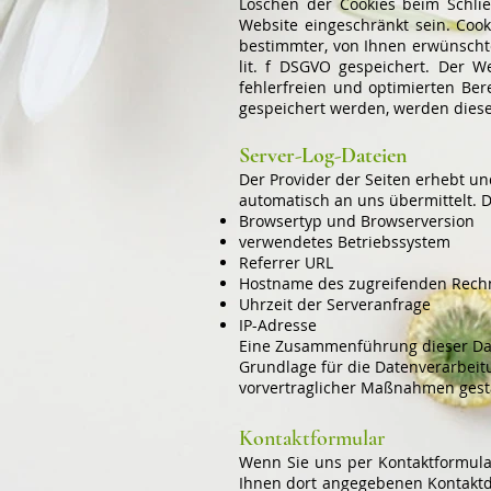
Löschen der Cookies beim Schlie
Website eingeschränkt sein. Coo
bestimmter, von Ihnen erwünschte
lit. f DSGVO gespeichert. Der W
fehlerfreien und optimierten Bere
gespeichert werden, werden diese
Server-Log-Dateien
Der Provider der Seiten erhebt un
automatisch an uns übermittelt. D
Browsertyp und Browserversion
verwendetes Betriebssystem
Referrer URL
Hostname des zugreifenden Rech
Uhrzeit der Serveranfrage
IP-Adresse
Eine Zusammenführung dieser Da
Grundlage für die Datenverarbeitun
vorvertraglicher Maßnahmen gesta
Kontaktformular
Wenn Sie uns per Kontaktformula
Ihnen dort angegebenen Kontaktda