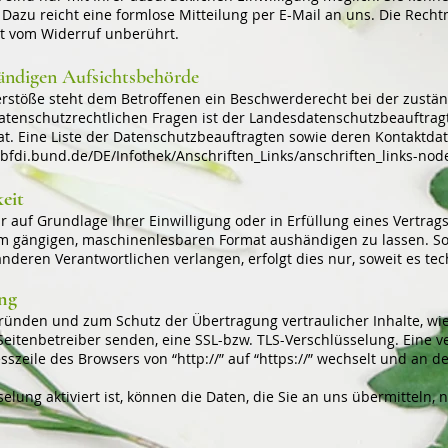
. Dazu reicht eine formlose Mitteilung per E-Mail an uns. Die Rech
bt vom Widerruf unberührt.
tändigen Aufsichtsbehörde
Verstöße steht dem Betroffenen ein Beschwerderecht bei der zustä
atenschutzrechtlichen Fragen ist der Landesdatenschutzbeauftra
t. Eine Liste der Datenschutzbeauftragten sowie deren Kontaktda
bfdi.bund.de/DE/Infothek/Anschriften_Links/anschriften_links-nod
eit
r auf Grundlage Ihrer Einwilligung oder in Erfüllung eines Vertrags
em gängigen, maschinenlesbaren Format aushändigen zu lassen. Sof
deren Verantwortlichen verlangen, erfolgt dies nur, soweit es tec
ng
gründen und zum Schutz der Übertragung vertraulicher Inhalte, wi
 Seitenbetreiber senden, eine SSL-bzw. TLS-Verschlüsselung. Eine 
sszeile des Browsers von “http://” auf “https://” wechselt und an d
lung aktiviert ist, können die Daten, die Sie an uns übermitteln, 