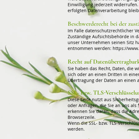
Einwilligung jederzeit widerrufen
erfolgten Datenverarbeitung blei
Beschwerderecht bei der zus
Im Falle datenschutzrechtlicher 
Zuständige Aufsichtsbehörde in d
unser Unternehmen seinen Sitz ha
entnommen werden:
https://www.
Recht auf Datenübertragbark
Sie haben das Recht, Daten, die wi
sich oder an einen Dritten in ein
Übertragung der Daten an einen an
SSL- bzw. TLS-Verschlüsselu
Diese Seite nutzt aus Sicherheits
oder Anfragen, die Sie an uns als
erkennen Sie daran, dass die Adre
Browserzeile.
Wenn die SSL- bzw. TLS-Verschlüsse
werden.