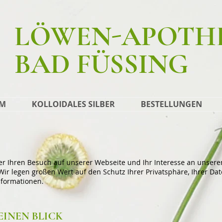
LÖWEN-APOTH
BAD FÜSSING
AM
KOLLOIDALES SILBER
BESTELLUNGEN
ber Ihren Besuch auf unserer Webseite und Ihr Interesse an unse
ir legen großen Wert auf den Schutz Ihrer Privatsphäre, Ihrer Da
nformationen.
EINEN BLICK