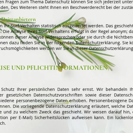
ren Fragen zum Thema Datenschutz können Sie sich jederzeit unte
en. Des Weiteren steht Ihnen ein Beschwerderecht bei der zustä
 Drittanbietern
Ihr Surf-Verhalten statistisch ausgewertet werden. Das geschieht
ie Analyse Ihres Surf-Verhaltens erfolgt in der Regel anonym; da
 können dieser Analyse widersprechen oder sie durch die Nichtbe
ionen dazu finden Sie in der folgenden Datenschutzerklärung. Sie 
uchsmöglichkeiten werden wir Sie in dieser Datenschutzerklärung
EISE UND PFLICHTINFORMATIONEN
Schutz Ihrer persönlichen Daten sehr ernst. Wir behandeln 
er gesetzlichen Datenschutzvorschriften sowie dieser Datensc
hiedene personenbezogene Daten erhoben. Personenbezogene Dat
können. Die vorliegende Datenschutzerklärung erläutert, welche D
 wie und zu welchem Zweck das geschieht. Wir weisen darauf hin,
ation per E-Mail) Sicherheitslücken aufweisen kann. Ein lückenl
ich.