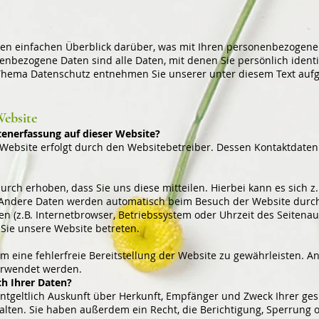
en einfachen Überblick darüber, was mit Ihren personenbezogenen
nbezogene Daten sind alle Daten, mit denen Sie persönlich identi
Thema Datenschutz entnehmen Sie unserer unter diesem Text auf
Website
atenerfassung auf dieser Website?
 Website erfolgt durch den Websitebetreiber. Dessen Kontaktdat
ch erhoben, dass Sie uns diese mitteilen. Hierbei kann es sich z.
 Andere Daten werden automatisch beim Besuch der Website durch 
en (z.B. Internetbrowser, Betriebssystem oder Uhrzeit des Seitenauf
 Sie unsere Website betreten.
um eine fehlerfreie Bereitstellung der Website zu gewährleisten. 
erwendet werden.
ch Ihrer Daten?
entgeltlich Auskunft über Herkunft, Empfänger und Zweck Ihrer ge
ten. Sie haben außerdem ein Recht, die Berichtigung, Sperrung 