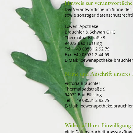
Hinweis zur verantwortlichen
Der Verantwortliche im Sinne der
sowie sonstiger datenschutzrecht
Löwen–Apotheke
Brauchler & Schwan OHG
Thermalbadstraße 9
94072 Bad Füssing
Tel.: +49 08531 2 92 79
Fax: +49 08531 2 44 69
E-Mail: loewenapotheke-brauchle
Name und Anschrift unseres 
Victoria Brauchler
Thermalbadstraße 9
94072 Bad Füssing
Tel.: +49 08531 2 92 79
E-Mail:
loewenapotheke.brauchle
Widerruf Ihrer Einwilligung
Viele Datenverarbeitungsvorgänge 