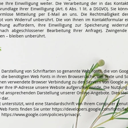
e Ihre Einwilligung weiter. Die Verarbeitung der in das Konta
Grundlage Ihrer Einwilligung (Art. 6 Abs. 1 lit. a DSGVO). Sie könn
ormlose Mitteilung per E-Mail an uns. Die Rechtmäßigkeit de
bt vom Widerruf unberührt. Die von Ihnen im Kontaktformular 
hung auffordern, Ihre Einwilligung zur Speicherung widerr
. nach abgeschlossener Bearbeitung Ihrer Anfrage). Zwingend
en – bleiben unberührt.
S
en Darstellung von Schriftarten so genannte Web Fonts, die von Goo
er die benötigten Web Fonts in ihren Browsercache, um Texte und Sc
nen verwendete Browser Verbindung zu den Servern von Google a
er Ihre IP-Adresse unsere Website aufgerufen wurde. Die Nutzung
und ansprechenden Darstellung unserer Online-Angebote. Dies stell
O dar.
 unterstützt, wird eine Standardschrift von Ihrem Computer genut
Web Fonts finden Sie unter
https://developers.google.com/fonts/fa
:
https://www.google.com/policies/privacy/
.