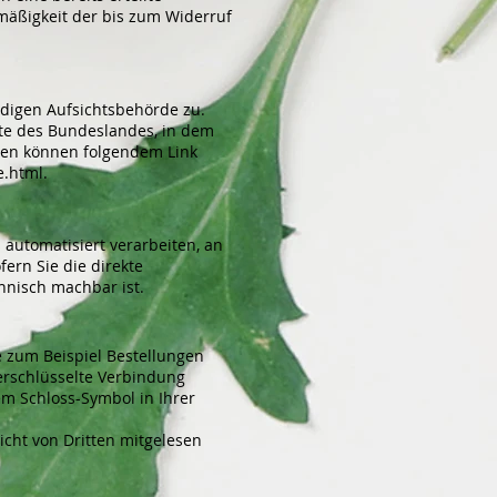
tmäßigkeit der bis zum Widerruf
ndigen Aufsichtsbehörde zu.
gte des Bundeslandes, in dem
ten können folgendem Link
e.html
.
 automatisiert verarbeiten, an
ern Sie die direkte
hnisch machbar ist.
e zum Beispiel Bestellungen
verschlüsselte Verbindung
em Schloss-Symbol in Ihrer
nicht von Dritten mitgelesen