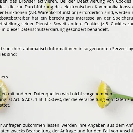
ßen des Browser aktivieren. Bei der Deaktivierung von Cookies k
kies, die zur Durchführung des elektronischen Kommunikationsvor
r Funktionen (z.B. Warenkorbfunktion) erforderlich sind, werden a
ebsitebetreiber hat ein berechtigtes Interesse an der Speicher
itstellung seiner Dienste. Soweit andere Cookies (z.B. Cookies zu
 in dieser Datenschutzerklärung gesondert behandelt.
d speichert automatisch Informationen in so genannten Server-Log
ies sind:
ners
ten mit anderen Datenquellen wird nicht vorgenommen.
g ist Art. 6 Abs. 1 lit. f DSGVO, der die Verarbeitung von Daten zu
ttet.
r Anfragen zukommen lassen, werden Ihre Angaben aus dem Anfr
ten zwecks Bearbeitung der Anfrage und für den Fall von Anschl